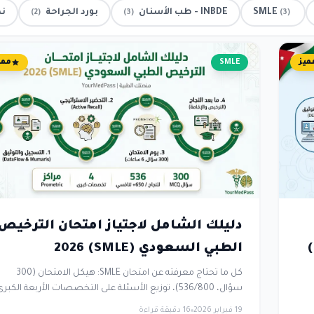
SMLE
INBDE - طب الأسنان
بورد الجراحة
نص
(2)
(3)
(3)
ميز
SMLE
ممي
دليلك الشامل لاجتياز امتحان الترخيص
الوطني المدمج لطب الأسنان (INBDE)
الطبي السعودي (SMLE) 2026
كل ما تحتاج معرفته عن امتحان SMLE: هيكل الامتحان (300
سؤال، 536/800)، توزيع الأسئلة على التخصصات الأربعة الكبرى
خطوات التسجيل (DataFlow، Mumaris Plus، Prometric)،
19 فبراير 2026
16 دقيقة قراءة