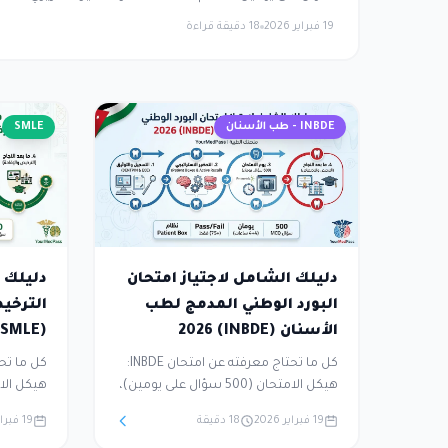
المتكامل، نظام التقييم ( — 75 Scaled Score
19 فبراير 2026
18 دقيقة قراءة
التسجيل (DENTPIN → ECE → JCNDE → Prometric)،
واستراتيجية تحضير 5 أشهر لضمان النجاح من المحاولة الأولى.
INBDE - طب الأسنان
SMLE
دليلك الشامل لاجتياز امتحان
دليلك ا
البورد الوطني المدمج لطب
الترخي
الأسنان (INBDE) 2026
(SMLE) 2026
كل ما تحتاج معرفته عن امتحان INBDE:
هيكل الامتحان (500 سؤال على يومين)،
نظام Patient Box والتفكير السريري
توزيع ال
19 فبراير 2026
18 دقيقة
19 فبراير 2026
المتكامل، نظام التقييم (Pass/Fail — 75