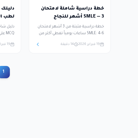
خطة دراسية شاملة لامتحان
SMLE — 3 أشهر للنجاح
لطب ال
خطة دراسية مثبتة من 3 أشهر لامتحان
SMLE: 4-6 ساعات يومياً تغطي أكثر من
10 تخصصات طبية. تعتمد على التكرار
19 فبراير 2026
14 دقيقة
19 فبراير 2026
المتباعد والاسترجاع النشط وحل
2,000+ سؤال تدريبي لضمان النجاح
البيوطبي
بدرجة 70%+ من المحاولة الأولى.
واستراتي
1