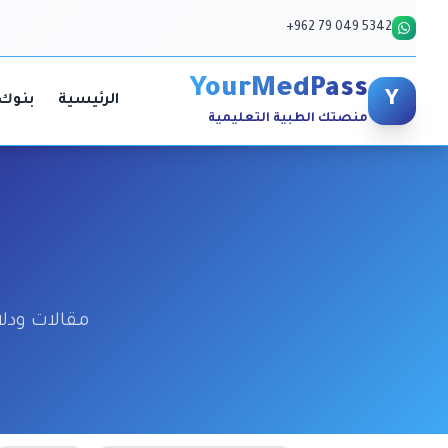
+962 79 049 5342
YourMedPass
Y
الرئيسية
بنوك 
منصتك الطبية التعليمية
مقالات ودل