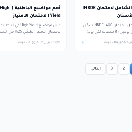
دليلك الشامل لامتحان INBDE
أهم مواضيع الباطنية (High-
أسنان
Yield) لامتحان الامتياز
دليل شامل لامتحان INBDE: 400 سؤال
دليل مواضيع High-Yield في الباطنية
MCQ على يومين (8 ساعات لكل يوم)،
لامتحان الامتياز: تشكّل 25% من
نظام Pass/Fail. بديل امتحاني NBDE Part
(30 من 120). يغطي Cardiology وا
16 دقيقة
19 فبراير 2026
20 دقيقة
I وII منذ 2020، يختبر دمج المعرفة
والكلى والغدد الصماء والجهاز الهضم
ة مع السريرية. يغطي خطوات
وأمراض الدم والمعدية والروماتيزم
التسجيل عبر JCNDE وPrometric
والسموم — مع التركيز على التشخيص
جيات التحضير.
الأرجح (iagnosis
2
3
التالي
Best Step.