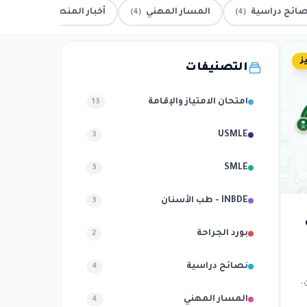
ائح دراسية
المسار المهني
أخبار المنصة
(2)
(4)
(4)
ز
التصنيفات
امتحان الامتياز والإقامة
13
USMLE
3
SMLE
3
INBDE - طب الأسنان
3
بورد الجراحة
2
نصائح دراسية
4
،
المسار المهني
4