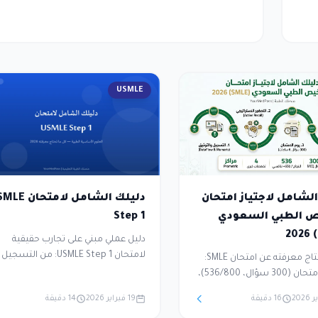
وأفضل استراتيجيات التحضير لضمان النجاح بدرجة تنافسية.
Pass/Fail)، خطوات
USMLE
لشامل لاجتياز امتحان
دليلك الشامل لامتحا
ص الطبي السعودي
Step 1
دليل عملي مبني على تجارب حقيقية
لامتحان USMLE Step 1: من التسجيل
كل ما تحتاج معرفته عن امتحان SMLE:
عبر ECFMG وحتى يوم الامتحان. يشمل
هيكل الامتحان (300 سؤال، 536/800)،
التوزيع الرسمي للمحتوى، خطة دراسة
أسئلة على التخصصات الأربعة
16 دقيقة
19 فبراير 2026
14 دقيقة
من 6-9 أشهر، وأهم المصادر التي
الكبرى، خطوات التسجيل (DataFlow،
يعتمدها الناجحون.