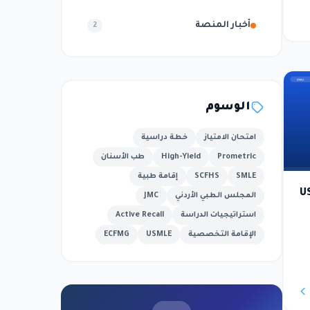
أخبار المنصة
2
الوسوم
امتحان الامتياز
خطة دراسية
Prometric
High-Yield
طب الأسنان
SMLE
SCFHS
إقامة طبية
ن USMLE
المجلس الطبي الأردني
JMC
استراتيجيات الدراسة
Active Recall
الإقامة التخصصية
USMLE
ECFMG