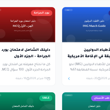
Mumaris Plus، Prometric)، وأفضل
يات التحضير لضمان النجاح
افسية.
بورد الجراحة
أطباء الدوليين
دليلك الشامل لامتحان بورد
ة في الإقامة الأمريكية
الجراحة - الجزء الأول
دليل شامل للأطباء الدوليين (IMG) نحو
كل ما تحتاج معرفته عن امتحان بورد
الإقامة الأمريكية: نسبة المطابقة 61%
الجراحة الجزء الأول: 100 سؤال MCQ،
في 2024، مسار شهادة ECFMG،
علامة النجاح 60%، يُق
20 دقيقة
19 فبراير 2026
16 دقيقة
امتحانات USMLE، الخبرة السريرية
من الإقامة مرتين سنوياً. يغطي العلوم
الأمريكية (USCE)، تقديم ERAS،
الجراحية الأساسية والمعرفة السريرية
والمطابقة عبر NRMP — خارطة طريق
في الجراحة العامة وتخصصاتها الفرعية
البداية حتى القبول.
SMLE