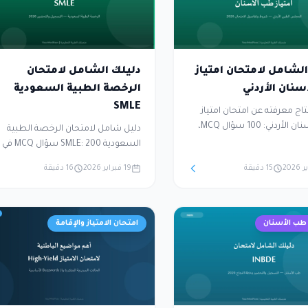
لشامل لامتحان امتياز
دليلك الشامل لامتحان
نان الأردني
الرخصة الطبية السعودية
SMLE
اج معرفته عن امتحان امتياز
طب الأسنان الأردني: 100 سؤال MCQ،
دليل شامل لامتحان الرخصة الطبية
علامة النجاح 50%، يُعقد مرتين سنوياً
لس الطبي الأردني. مخصص
ساعات، علامة النج
15 دقيقة
19 فبراير 2026
16 دقيقة
أسنان الخريجين من خارج الأردن
سنوياً في مراكز Prometric. يغطي
شهاداتهم والحصول على
التخصصات الطبية الرئيسية — الباطن
مزاولة.
والجراحة والأطفال والنسائية — مع
خطوات التسجيل واستراتيجيات النجاح
امتحان الامتياز والإقامة