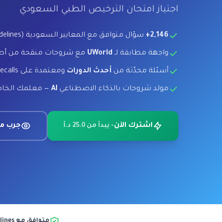
اجتياز امتحان الترخيص الطبي السعودي
2,146+
سؤال متوافق مع المعايير السعودية (Saudi Guidelines)
واجهة مطابقة لـ
UWorld
مع شروحات منقحة من أ
أسئلة محدّثة من
أحدث الدورات
ومعتمدة على Recalls
مولد شروحات بالذكاء الاصطناعي
AI
— معلمك الخاص 7
اشترك الآن
جرب مجا
- يبدأ من 25.0 د.أ
متوافق مع Saudi Guidelines