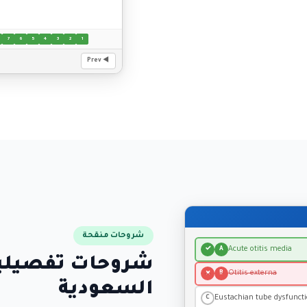
7
6
5
4
3
2
1
◀ Prev
شروحات منقحة
Acute otitis media
✓
A
شروحات تفصيلية 
Otitis externa
✗
B
السعودية
Eustachian tube dysfunct
C