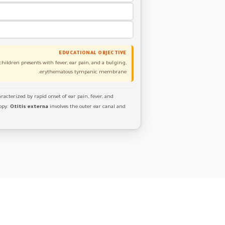
EDUCATIONAL OBJECTIVE
children presents with fever, ear pain, and a bulging,
erythematous tympanic membrane.
racterized by rapid onset of ear pain, fever, and
opy.
Otitis externa
involves the outer ear canal and