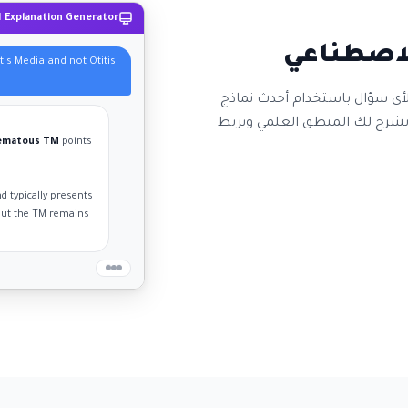
I Explanation Generator
لاصطناعي
tis Media and not Otitis
ي سؤال باستخدام أحدث نماذج
ذكاء الاصطناعي. معلمك الخاص متاح لك 24/7 يشرح لك المنطق العلمي ويربط
hematous TM
points
d typically presents
but the TM remains