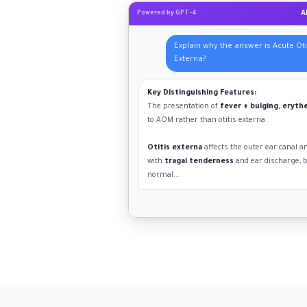
A
Powered by GPT-4
Explain why the answer is Acute Oti
Externa?
Key Distinguishing Features:
The presentation of
fever + bulging, eryt
to AOM rather than otitis externa.
Otitis externa
affects the outer ear canal an
with
tragal tenderness
and ear discharge, 
normal...