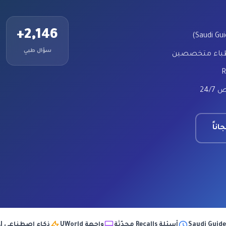
2,146+
سؤال طبي
طباء متخصصين
24/
ناً
أسئلة Recalls محدّثة
واجهة UWorld
ذكاء اصطناعي AI