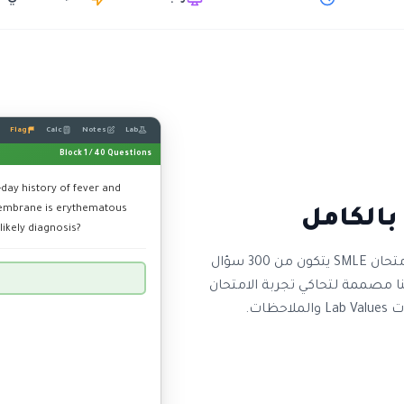
Flag
Calc
Notes
Lab
Block 1 / 40 Questions
2-day history of fever and
 membrane is erythematous
likely diagnosis?
تدرّب على بيئة مطابقة لواجهة UWorld العالمية. امتحان SMLE يتكون من 300 سؤال
)، وواجهتنا مصممة لتحاكي تجربة الامتحان
ات.