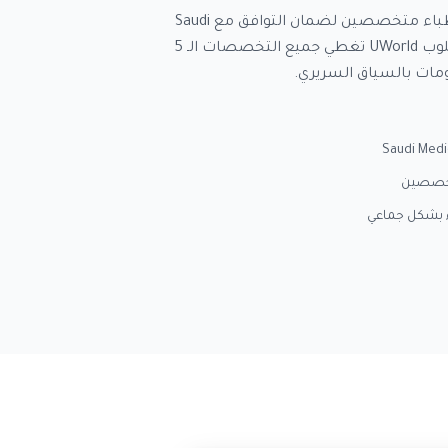
كل سؤال مُراجع ومنقّح من قبل أطباء متخصصين لضمان التوافق مع Saudi
Guidelines. شروحات تفصيلية بأسلوب UWorld تغطي جميع التخصصات الـ 5
تخصصين
ء بشكل جماعي