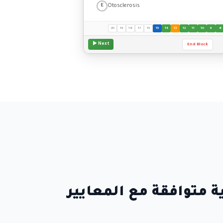
Otosclerosis
E
20
19
18
17
16
15
14
13
12
11
10
9
8
Next ▶
End Block
متوافقة مع المعايير