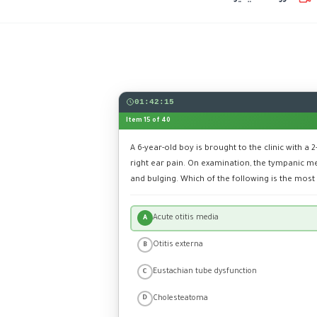
01:42:15
Item 15 of 40
A 6-year-old boy is brought to the clinic with a 
right ear pain. On examination, the tympanic
and bulging. Which of the following is the most 
Acute otitis media
A
Otitis externa
B
Eustachian tube dysfunction
C
Cholesteatoma
D