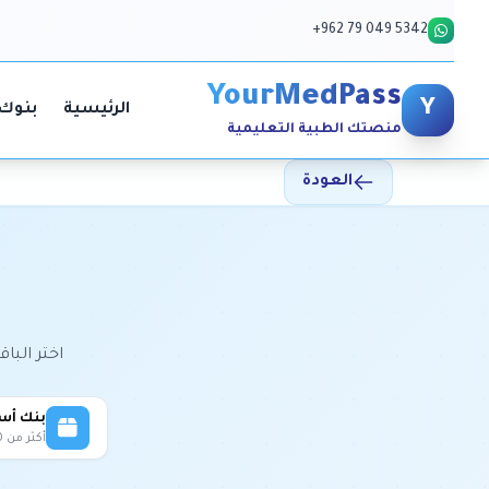
+962 79 049 5342
YourMedPass
Y
الرئيسية
بنوك 
منصتك الطبية التعليمية
العودة
اختر الب
بنك أسئلة
أكثر من 2000 سؤال تغطي كافة الأفكار، أسئلة تم اختيارها بعناية لتساعدك على اجتياز امتحان الترخيص الطبي السعودي