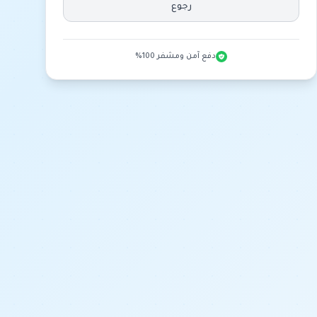
رجوع
دفع آمن ومشفر 100%