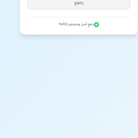
رجوع
دفع آمن ومشفر 100%