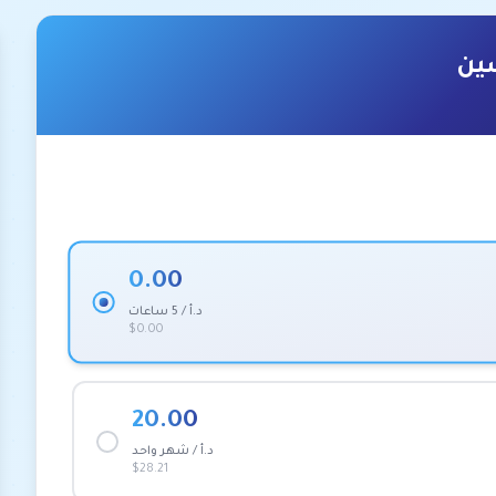
سين
0.00
د.أ / 5 ساعات
$0.00
20.00
د.أ / شهر واحد
$28.21