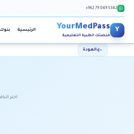
+962 79 049 5342
YourMedPass
Y
الرئيسية
بنوك 
منصتك الطبية التعليمية
العودة
اختر الب