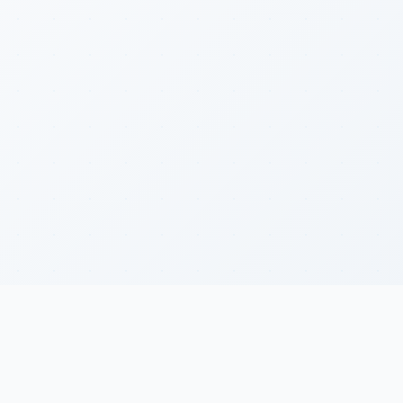
Y
YourMedPass